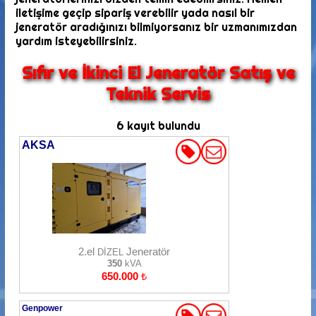
iletişime geçip sipariş verebilir yada nasıl bir
jeneratör aradığınızı bilmiyorsanız bir uzmanımızdan
yardım isteyebilirsiniz.
Sıfır ve İkinci El Jeneratör Satış ve
Teknik Servis
6 kayıt bulundu
AKSA
2.el
Jeneratör
DİZEL
350
kVA
650.000
₺
Genpower